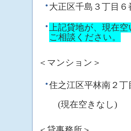
大正区千島３丁目
上記貸地が、現在空
ご相談ください。
＜マンション＞
住之江区平林南２丁
(現在空きなし)
＜貸事務所＞