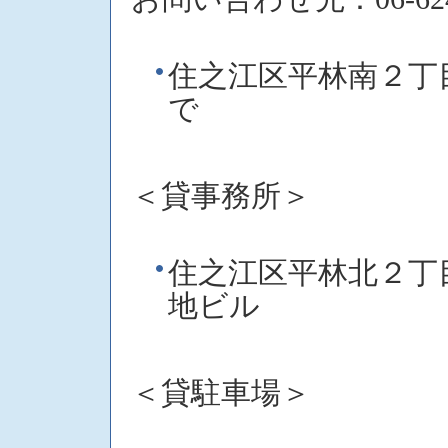
住之江区平林南２
で
＜貸事務所＞
住之江区平林北２
地ビル
＜貸駐車場＞